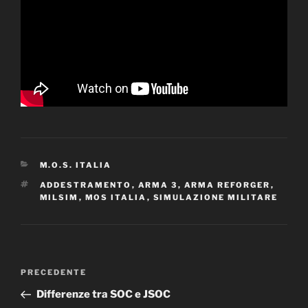
CATEGORIE
M.O.S. ITALIA
TAG
ADDESTRAMENTO
,
ARMA 3
,
ARMA REFORGER
,
MILSIM
,
MOS ITALIA
,
SIMULAZIONE MILITARE
Navigazione
Articolo
PRECEDENTE
articoli
precedente:
Differenze tra SOC e JSOC