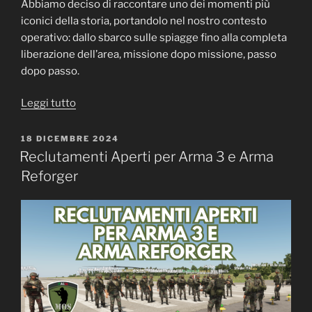
Abbiamo deciso di raccontare uno dei momenti più
iconici della storia, portandolo nel nostro contesto
operativo: dallo sbarco sulle spiagge fino alla completa
liberazione dell’area, missione dopo missione, passo
dopo passo.
“Campagna
Leggi tutto
Normandia
–
PUBBLICATO
18 DICEMBRE 2024
IL
Dallo
Reclutamenti Aperti per Arma 3 e Arma
sbarco
Reforger
alla
vittoria”