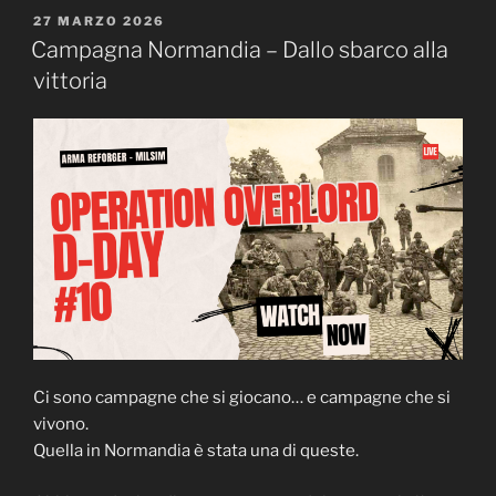
la
PUBBLICATO
27 MARZO 2026
IL
nostra
Campagna Normandia – Dallo sbarco alla
campagna
vittoria
su
Kolguyev”
Ci sono campagne che si giocano… e campagne che si
vivono.
Quella in Normandia è stata una di queste.