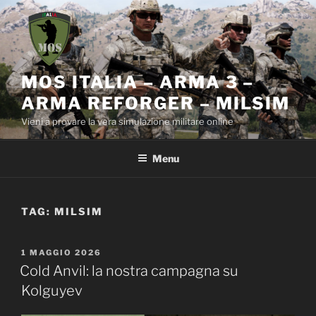
Salta
al
contenuto
MOS ITALIA – ARMA 3 –
ARMA REFORGER – MILSIM
Vieni a provare la vera simulazione militare online
Menu
TAG:
MILSIM
PUBBLICATO
1 MAGGIO 2026
IL
Cold Anvil: la nostra campagna su
Kolguyev