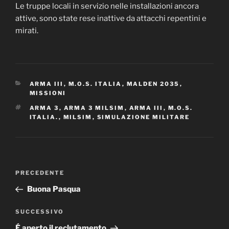
Le truppe locali in servizio nelle installazioni ancora
attive, sono state rese inattive da attacchi repentini e
mirati.
CATEGORIE
ARMA III
,
M.O.S. ITALIA
,
MALDEN 2035
,
MISSIONI
TAG
ARMA 3
,
ARMA 3 MILSIM
,
ARMA III
,
M.O.S.
ITALIA.
,
MILSIM
,
SIMULAZIONE MILITARE
Navigazione
Articolo
PRECEDENTE
articoli
precedente:
Buona Pasqua
Articolo
SUCCESSIVO
successivo
É aperto il reclutamento