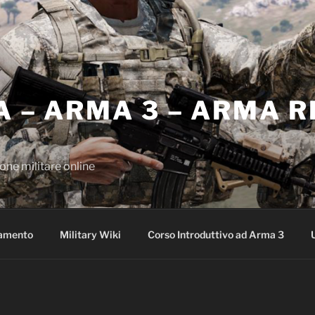
A – ARMA 3 – ARMA 
one militare online
amento
Military Wiki
Corso Introduttivo ad Arma 3