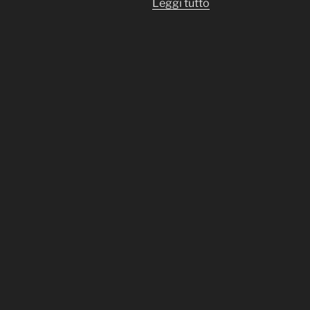
“ISR
Leggi tutto
–
Intelligence,
Surveillance,
and
Reconnaissance
(Intelligence,
Sorveglianza
e
Ricognizione)”