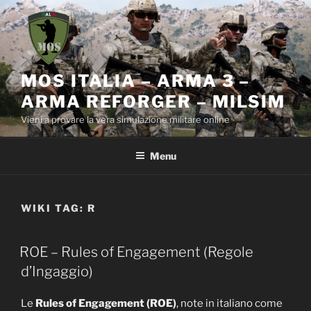
Salta
al
contenuto
MOS ITALIA – ARMA 3 –
ARMA REFORGER – MILSIM
Vieni a provare la vera simulazione militare online
Menu
WIKI TAG:
R
ROE – Rules of Engagement (Regole
d’Ingaggio)
Le
Rules of Engagement (ROE)
, note in italiano come