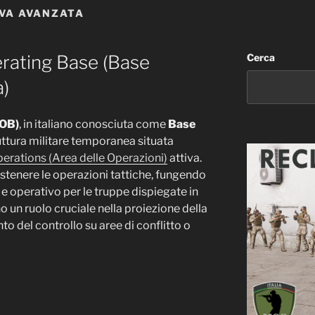
VA AVANZATA
rating Base (Base
Cerca
a)
FOB)
, in italiano conosciuta come
Base
ruttura militare temporanea situata
erations (Area delle Operazioni)
attiva.
tenere le operazioni tattiche, fungendo
e operativo per le truppe dispiegate in
o un ruolo cruciale nella proiezione della
to del controllo su aree di conflitto o