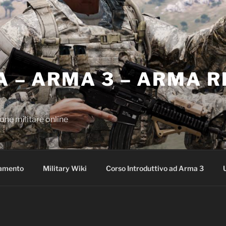
A – ARMA 3 – ARMA 
one militare online
amento
Military Wiki
Corso Introduttivo ad Arma 3