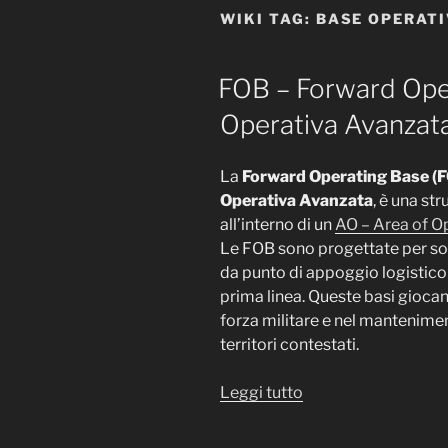
WIKI TAG:
BASE OPERATI
FOB – Forward Ope
Operativa Avanzat
La
Forward Operating Base (
Operativa Avanzata
, è una st
all’interno di un
AO – Area of Op
Le FOB sono progettate per sos
da punto di appoggio logistico 
prima linea. Queste basi giocan
forza militare e nel mantenimen
territori contestati.
“FOB
Leggi tutto
–
Forward