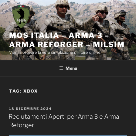
Salta
al
contenuto
MOS ITALIA – ARMA 3 –
ARMA REFORGER – MILSIM
Vieni a provare la vera simulazione militare online
Menu
TAG:
XBOX
PUBBLICATO
18 DICEMBRE 2024
IL
Reclutamenti Aperti per Arma 3 e Arma
Reforger