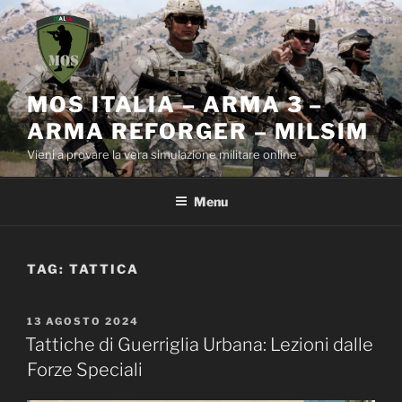
Salta
al
contenuto
MOS ITALIA – ARMA 3 –
ARMA REFORGER – MILSIM
Vieni a provare la vera simulazione militare online
Menu
TAG:
TATTICA
PUBBLICATO
13 AGOSTO 2024
IL
Tattiche di Guerriglia Urbana: Lezioni dalle
Forze Speciali