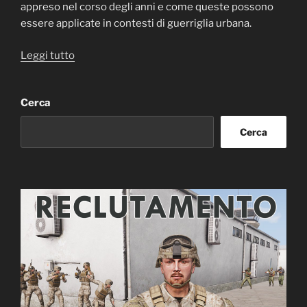
appreso nel corso degli anni e come queste possono
essere applicate in contesti di guerriglia urbana.
“Tattiche
Leggi tutto
di
Guerriglia
Cerca
Urbana:
Lezioni
Cerca
dalle
Forze
Speciali”