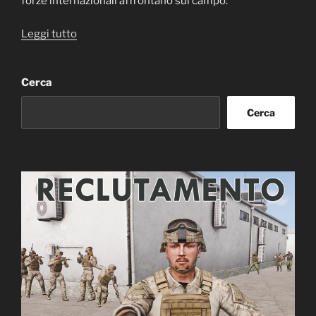
forze internazionali affrontano sul campo.
“Le
Leggi tutto
Operazioni
di
Cerca
Peacekeeping”
Cerca