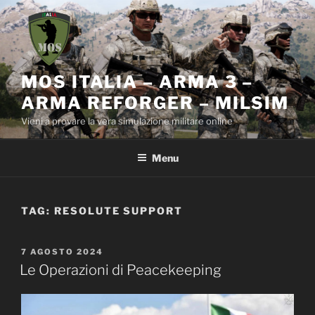
Salta
al
contenuto
MOS ITALIA – ARMA 3 –
ARMA REFORGER – MILSIM
Vieni a provare la vera simulazione militare online
Menu
TAG:
RESOLUTE SUPPORT
PUBBLICATO
7 AGOSTO 2024
IL
Le Operazioni di Peacekeeping