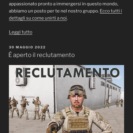
appassionato pronto a immergersi in questo mondo,
abbiamo un posto per te nel nostro gruppo.
Ecco tutti i
dettagli su come unirti a noi
.
“Reclutamenti
Leggi tutto
Aperti
per
PUBBLICATO
30 MAGGIO 2022
IL
Arma
É aperto il reclutamento
3
e
Arma
Reforger”