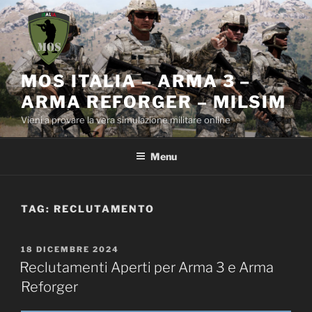
Salta
al
contenuto
MOS ITALIA – ARMA 3 –
ARMA REFORGER – MILSIM
Vieni a provare la vera simulazione militare online
Menu
TAG:
RECLUTAMENTO
PUBBLICATO
18 DICEMBRE 2024
IL
Reclutamenti Aperti per Arma 3 e Arma
Reforger