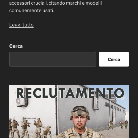
accessori cruciali, citando marchi e modelli
comunemente usati.
“Equipaggiamento
Leggi tutto
di
un
Cerca
Operatore
delle
Cerca
Forze
Speciali”