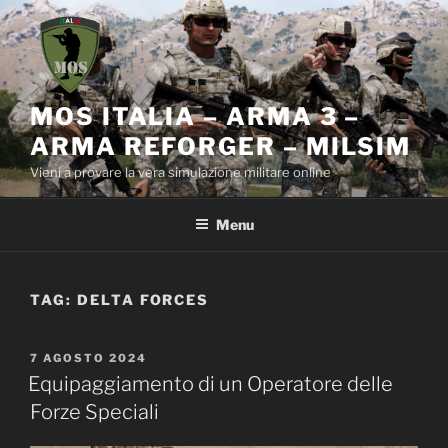
Salta
al
contenuto
MOS ITALIA – ARMA 3 –
ARMA REFORGER – MILSIM
Vieni a provare la vera simulazione militare online
Menu
TAG:
DELTA FORCES
PUBBLICATO
7 AGOSTO 2024
IL
Equipaggiamento di un Operatore delle
Forze Speciali