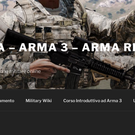
A – ARMA 3 – ARMA 
one militare online
amento
Military Wiki
Corso Introduttivo ad Arma 3