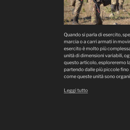
Quando si parla di esercito, spe
marcia o a carri armati in movi
esercito è molto più complessa
unità di dimensioni variabili, og
questo articolo, esploreremo la 
partendo dalle più piccole fino
come queste unità sono organizz
“Le
Leggi tutto
Unità
Militari
Terrestri:
Struttura
e