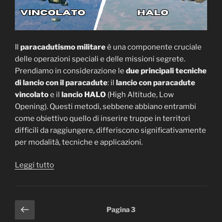
Il
paracadutismo militare
è una componente cruciale
delle operazioni speciali e delle missioni segrete.
Prendiamo in considerazione le
due principali tecniche
di lancio con il paracadute
: il
lancio con paracadute
vincolato
e il
lancio HALO
(High Altitude, Low
Opening). Questi metodi, sebbene abbiano entrambi
come obiettivo quello di inserire truppe in territori
difficili da raggiungere, differiscono significativamente
per modalità, tecniche e applicazioni.
“Lancio
Leggi tutto
con
Paracadute
Vincolato
Paginazione
Pagina
Pagina
3
e
precedente
degli