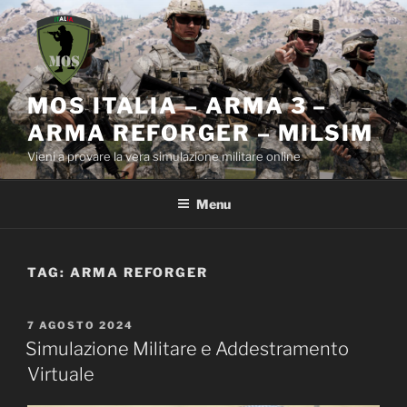
Salta
al
contenuto
MOS ITALIA – ARMA 3 –
ARMA REFORGER – MILSIM
Vieni a provare la vera simulazione militare online
Menu
TAG:
ARMA REFORGER
PUBBLICATO
7 AGOSTO 2024
IL
Simulazione Militare e Addestramento
Virtuale