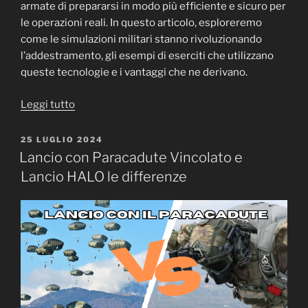
armate di prepararsi in modo più efficiente e sicuro per
le operazioni reali. In questo articolo, esploreremo
come le simulazioni militari stanno rivoluzionando
l’addestramento, gli esempi di eserciti che utilizzano
queste tecnologie e i vantaggi che ne derivano.
“Simulazione
Leggi tutto
Militare
e
PUBBLICATO
25 LUGLIO 2024
IL
Addestramento
Lancio con Paracadute Vincolato e
Virtuale”
Lancio HALO le differenze