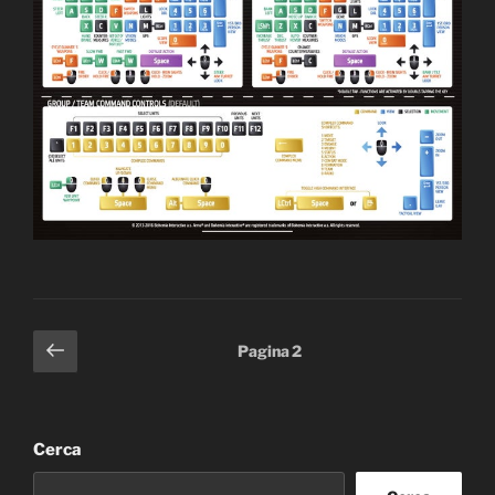
Paginazione
Pagina
Pagina
2
precedente
degli
articoli
Cerca