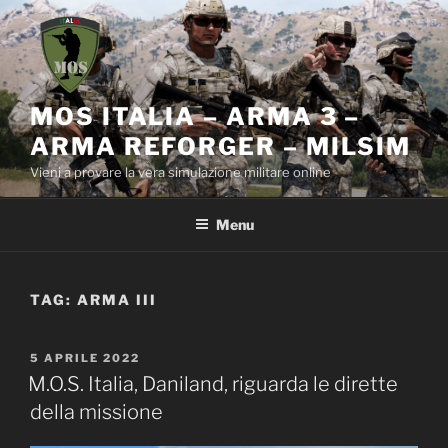
Salta
al
contenuto
MOS ITALIA – ARMA 3 –
ARMA REFORGER – MILSIM
Vieni a provare la vera simulazione militare online
Menu
TAG:
ARMA III
PUBBLICATO
5 APRILE 2022
IL
M.O.S. Italia, Daniland, riguarda le dirette
della missione