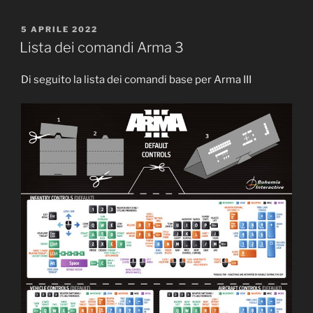
Italia,
Daniland,
PUBBLICATO
5 APRILE 2022
IL
riguarda
Lista dei comandi Arma 3
le
dirette
Di seguito la lista dei comandi base per Arma III
della
missione”