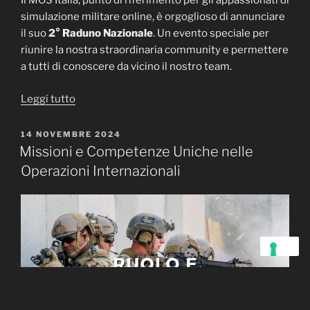
Il MOS Italia, punto di riferimento per gli appassionati di
simulazione militare online, è orgoglioso di annunciare
il suo
2° Raduno Nazionale
. Un evento speciale per
riunire la nostra straordinaria community e permettere
a tutti di conoscere da vicino il nostro team.
“2°
Leggi tutto
Raduno
MOS
PUBBLICATO
14 NOVEMBRE 2024
IL
Italia
Missioni e Competenze Uniche nelle
a
Operazioni Internazionali
Roma
14
e
15
Dicembre
20242°
Raduno
Nazionale