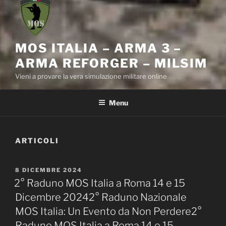
MOS ITALIA – ARMA 3 –
ARMA REFORGER – MILSIM
Vieni a provare la vera simulazione militare online
Menu
ARTICOLI
PUBBLICATO
8 DICEMBRE 2024
IL
2° Raduno MOS Italia a Roma 14 e 15
Dicembre 20242° Raduno Nazionale
MOS Italia: Un Evento da Non Perdere2°
Raduno MOS Italia a Roma 14 e 15