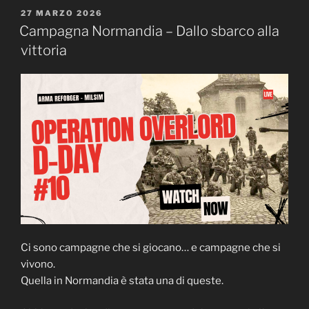
la
PUBBLICATO
27 MARZO 2026
IL
nostra
Campagna Normandia – Dallo sbarco alla
campagna
vittoria
su
Kolguyev”
Ci sono campagne che si giocano… e campagne che si
vivono.
Quella in Normandia è stata una di queste.