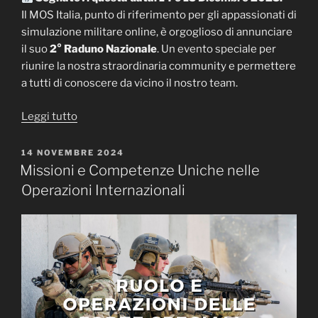
Il MOS Italia, punto di riferimento per gli appassionati di
simulazione militare online, è orgoglioso di annunciare
il suo
2° Raduno Nazionale
. Un evento speciale per
riunire la nostra straordinaria community e permettere
a tutti di conoscere da vicino il nostro team.
“2°
Leggi tutto
Raduno
MOS
PUBBLICATO
14 NOVEMBRE 2024
IL
Italia
Missioni e Competenze Uniche nelle
a
Operazioni Internazionali
Roma
14
e
15
Dicembre
20242°
Raduno