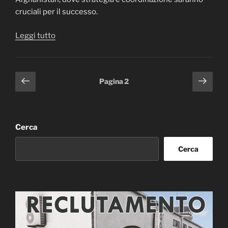
cruciali per il successo.
“Operazione
Leggi tutto
Indomitus
–
Arma
Paginazione
Pagina
Pagi
Pagina
2
3
precedente
succ
degli
Italia
articoli
–
Milsim”
Cerca
Cerca