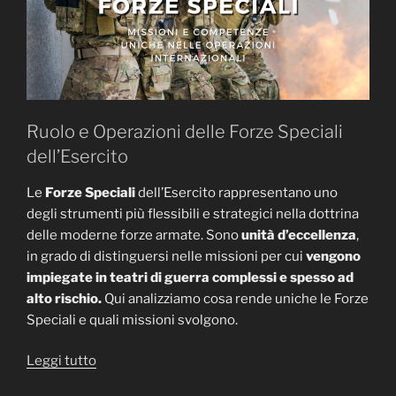
Nazionale
MOS
Italia:
Un
Evento
da
Ruolo e Operazioni delle Forze Speciali
Non
Perdere2°
dell’Esercito
Raduno
Le
Forze Speciali
dell’Esercito rappresentano uno
MOS
degli strumenti più flessibili e strategici nella dottrina
Italia
delle moderne forze armate. Sono
unità d’eccellenza
,
a
in grado di distinguersi nelle missioni per cui
vengono
Roma
impiegate in teatri di guerra complessi e spesso ad
14
alto rischio.
Qui analizziamo cosa rende uniche le Forze
e
Speciali e quali missioni svolgono.
15
Dicembre
“Missioni
Leggi tutto
2024”
e