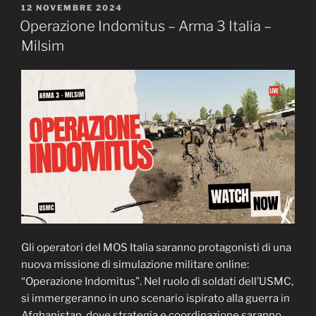
Competenze
PUBBLICATO
12 NOVEMBRE 2024
IL
Uniche
Operazione Indomitus – Arma 3 Italia –
nelle
Milsim
Operazioni
Internazionali”
Gli operatori del MOS Italia saranno protagonisti di una
nuova missione di simulazione militare online:
“Operazione Indomitus”. Nel ruolo di soldati dell’USMC,
si immergeranno in uno scenario ispirato alla guerra in
Afghanistan, dove strategia e coordinazione saranno