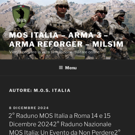
Salta
al
contenuto
MOS ITALIA – ARMA 3 –
ARMA REFORGER – MILSIM
Vieni a provare la vera simulazione militare online
Menu
AUTORE:
M.O.S. ITALIA
PUBBLICATO
8 DICEMBRE 2024
IL
2° Raduno MOS Italia a Roma 14 e 15
Dicembre 20242° Raduno Nazionale
MOS Italia: Un Evento da Non Perdere2°